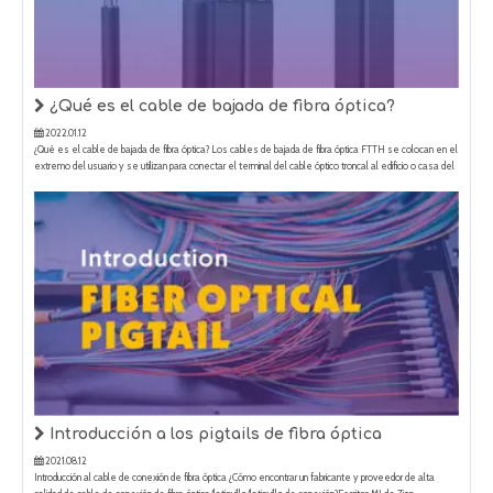
¿Qué es el cable de bajada de fibra óptica?
2022.01.12
¿Qué es el cable de bajada de fibra óptica? Los cables de bajada de fibra óptica FTTH se colocan en el
extremo del usuario y se utilizan para conectar el terminal del cable óptico troncal al edificio o casa del
usuario.Se caracteriza por su pequeño tamaño, bajo número de fibras y un tramo de apoyo de unos 80
m.Es común para gastos generales
Introducción a los pigtails de fibra óptica
2021.08.12
Introducción al cable de conexión de fibra óptica ¿Cómo encontrar un fabricante y proveedor de alta
calidad de cable de conexión de fibra óptica/latiguillo/latiguillo de conexión?Escritor: MJ de Zion
Comunicación Fecha: 2021-8-9 Un cable de conexión de fibra óptica/cable de conexión/cable de
conexión es un cable de fibra óptica tapado en cada extremo con conector