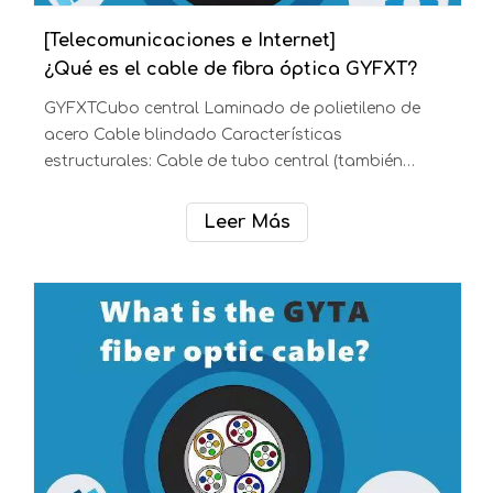
[Telecomunicaciones e Internet]
¿Qué es el cable de fibra óptica GYXTW?
Tubo central GYXTW Cable blindado con laminado
de polietileno de acero Características
estructurales: Cable de tubo central (también
llamado cable de tubo suelto) Lugar de
aplicación: Instalado en conductos, conductos
Leer Más
subterráneos, antena Tipo: Números de fibra
GYXTW: 1-12 fibras Índice recomendado: 5 estrellas
El tendido de cable de