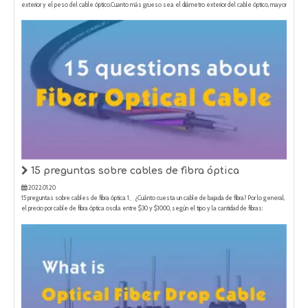
15 preguntas sobre cables de fibra óptica
2022.01.20
15 preguntas sobre cables de fibra óptica 1、¿Cuánto cuesta un cable de bajada de fibra? Por lo general,
el precio por cable de fibra óptica oscila entre $30 y $1000, según el tipo y la cantidad de fibras:
G657A1/G657A2/G652D/OM2/OM3/ OM4/OM5, material de la chaqueta PVC/LSZH/PE, longitud y diseño
estructural y otras fa