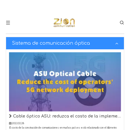
Sistema de comunicación óptica
Cable óptico ASU: reduzca el costo de la implementación de la red 5G de los operadores
2022.02.28
El costo de la construcción de comunicaciones en muchos países está relacionado con el diámetro
exterior y el peso del cable óptico.Cuanto más grueso sea el diámetro exterior del cable óptico, mayor
será el peso por unidad de longitud y mayor será el costo de usar más materiales, lo que también hará
que los operadores se quemen.