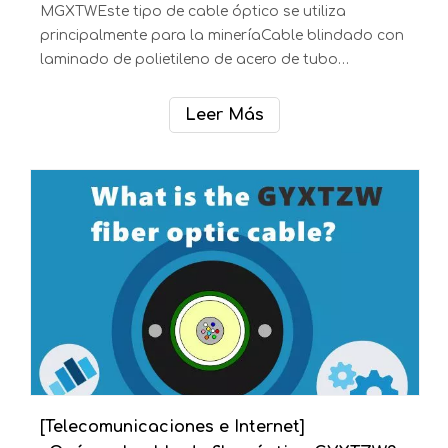
[Telecomunicaciones e Internet]
¿Qué es el cable de fibra óptica Mine cable MGXTW?
MGXTWEste tipo de cable óptico se utiliza
principalmente para la mineríaCable blindado con
laminado de polietileno de acero de tubo
centralCaracterísticas estructurales:Cable de tubo
central (también llamado cable de tubo
Leer Más
holgado)Lugar de aplicación: Instalado en
conductos, conductos subterráneos, aéreosTipo：
MGXTWNúmeros de fibra:1-12 fibrasÍndice
recomendado