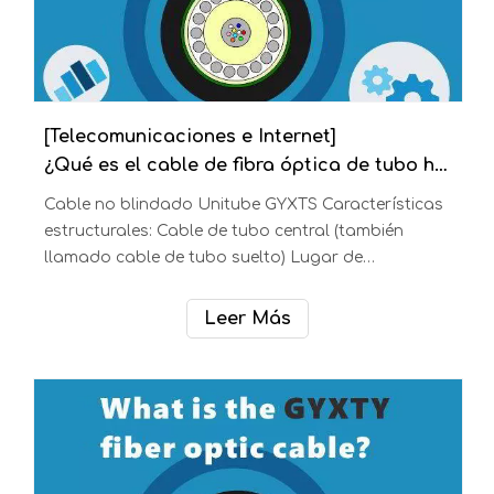
[Telecomunicaciones e Internet]
¿Qué es el cable de fibra óptica GYTA?
¿Qué es el cable de fibra óptica GYTA?
Contácteme Correo electrónico: james@zion-
communication.com Características estructurales
de GYTA: cable de tubo holgado trenzado GYTA
Lugar de aplicación: tendido aéreo, Tipo de
Leer Más
DUCTO: GYTA Números de fibra: 1-144 fibras Índice
recomendado: 5 estrellas Comunicación exterior,
refuerzo de metal , tubo central, lleno