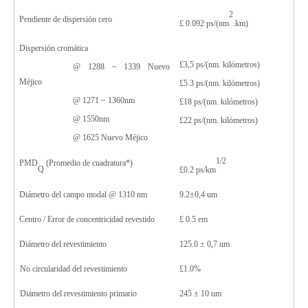
2
Pendiente de dispersión cero
£
0.09
2
ps/(nm
.km)
Dispersión cromática
£
3,5 ps/(nm.
kilómetros)
@ 128
8
~ 133
9
Nuevo
Méjico
£
5.3
ps/(nm
.
kilómetros)
@ 1271 ~ 1360nm
£
1
8
ps/(nm
.
kilómetros)
@ 1550nm
£
22
ps/(nm
.
kilómetros)
@ 1
625
Nuevo Méjico
1/2
PMD
(Promedio de cuadratura*)
Q
£
0.
2
ps/km
Diámetro del campo modal @ 1310 nm
9.2
±
0,4 um
Centro
/
Error de concentricidad revestido
£
0.
5
em
Diámetro del revestimiento
125.0
±
0,7 um
No circularidad del revestimiento
£
1.0
%
Diámetro del revestimiento primario
245
±
10 um