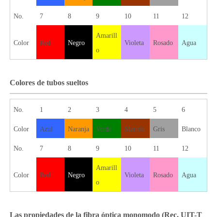
No.
7
8
9
10
11
12
Amarill
Color
Red
Negro
Violeta
Rosado
Agua
o
Colores de tubos sueltos
No.
1
2
3
4
5
6
Color
Azul
Naranja
Verde
Marrón
Gris
Blanco
No.
7
8
9
10
11
12
Amarill
Color
Red
Negro
Violeta
Rosado
Agua
o
Las propiedades de la fibra óptica monomodo (Rec. UIT-T