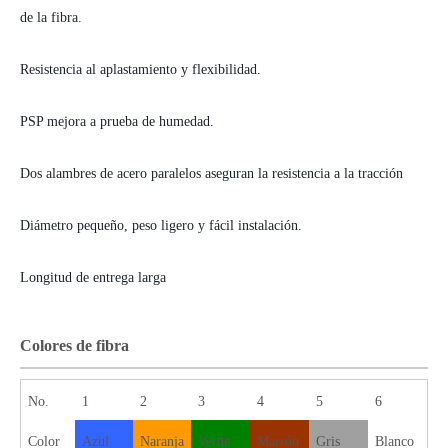
de la fibra.
Resistencia al aplastamiento y flexibilidad.
PSP mejora a prueba de humedad.
Dos alambres de acero paralelos aseguran la resistencia a la tracción
Diámetro pequeño, peso ligero y fácil instalación.
Longitud de entrega larga
Colores de fibra
No.
1
2
3
4
5
6
Color
Azul
Naranja
Verde
Marrón
Gris
Blanco