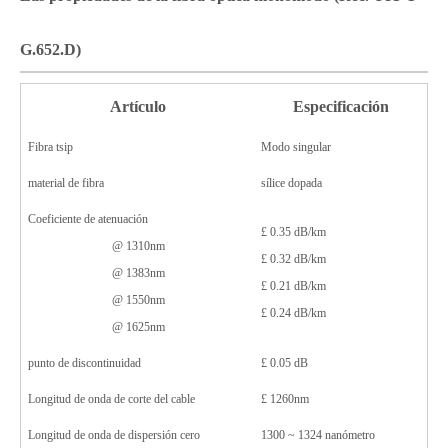
G.652
.D
)
Artículo
Especificación
F
ibra
t
sip
Modo singular
material de fibra
sílice dopada
Coeficiente de atenuación
£
0.3
5
dB/km
@ 1310nm
£
0.3
2
dB/km
@ 1383nm
£
0.2
1
dB/km
@ 1550nm
£
0.
24
dB/km
@ 1625nm
punto de discontinuidad
£
0.
05
dB
Longitud de onda de corte del cable
£
1260nm
Longitud de onda de dispersión cero
1300 ~ 1324 nanómetro