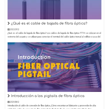
¿Qué es el cable de bajada de fibra óptica?
2022.01.12
¿Qué es el cable de bajada de fibra óptica? Los cables de bajada de fibra óptica FTTH se colocan en el
extremo del usuario y se utilizan para conectar el terminal del cable óptico troncal al edificio o casa del
usuario.Se caracteriza por su pequeño tamaño, bajo número de fibras y un tramo de apoyo de unos 80
m.Es común para gastos generales
Introducción a los pigtails de fibra óptica
2021.08.12
Introducción al cable de conexión de fibra óptica ¿Cómo encontrar un fabricante y proveedor de alta
calidad de cable de conexión de fibra óptica/latiguillo/latiguillo de conexión?Escritor: MJ de Zion
Comunicación Fecha: 2021-8-9 Un cable de conexión de fibra óptica/cable de conexión/cable de
conexión es un cable de fibra óptica tapado en cada extremo con conector