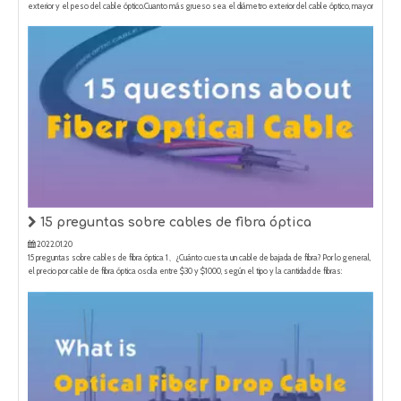
15 preguntas sobre cables de fibra óptica
2022.01.20
15 preguntas sobre cables de fibra óptica 1、¿Cuánto cuesta un cable de bajada de fibra? Por lo general,
el precio por cable de fibra óptica oscila entre $30 y $1000, según el tipo y la cantidad de fibras:
G657A1/G657A2/G652D/OM2/OM3/ OM4/OM5, material de la chaqueta PVC/LSZH/PE, longitud y diseño
estructural y otras fa