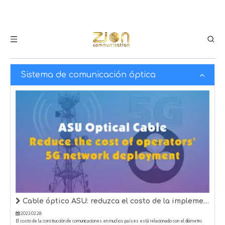
Sistema de comunicación óptica
Cable óptico ASU: reduzca el costo de la implementación de la red 5G de los operadores
2022.02.28
El costo de la construcción de comunicaciones en muchos países está relacionado con el diámetro
exterior y el peso del cable óptico.Cuanto más grueso sea el diámetro exterior del cable óptico, mayor
será el peso por unidad de longitud y mayor será el costo de usar más materiales, lo que también hará
que los operadores se quemen.