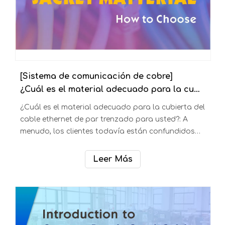
[Sistema de comunicación de cobre]
¿Cuál es el material adecuado para la cubierta del cable ethernet de par trenzado para usted?
¿Cuál es el material adecuado para la cubierta del
cable ethernet de par trenzado para usted?: A
menudo, los clientes todavía están confundidos
acerca del material que necesitan para el
revestimiento/la cubierta cuando compran, hemos
Leer Más
resumido la siguiente información con la
esperanza de que lo ayude en su adquisición.
propósito del cable s