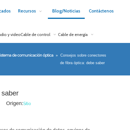
Blog/Noticias
cados
Recursos
Contáctenos
udio y video
Cable de control
Cable de energía
istema de comunicación óptica
»
Consejos sobre conectores
de fibra óptica: debe saber
 saber
1 Origen:
Sitio