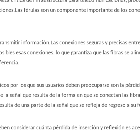
ieza crítica de infraestructura para telecomunicaciones, pro
aciones.Las férulas son un componente importante de los conec
 transmitir información.Las conexiones seguras y precisas entr
posibles esas conexiones, lo que garantiza que las fibras se al
ferencia.
ticos por los que sus usuarios deben preocuparse son la pérdid
e la señal que resulta de la forma en que se conectan las fibra
esulta de una parte de la señal que se refleja de regreso a su 
 deben considerar cuánta pérdida de inserción y reflexión es a