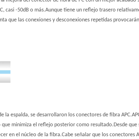
na mejora del conector de fibra de PC con un mejor acabado s
PC, casi -50dB o más.Aunque tiene un reflejo trasero relativ
nta que las conexiones y desconexiones repetidas provocarán 
 de la espalda, se desarrollaron los conectores de fibra APC.AP
o que minimiza el reflejo posterior como resultado.Desde que s
necer en el núcleo de la fibra.Cabe señalar que los conectore