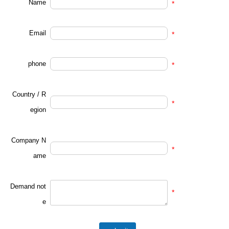
Name
*
Email
*
phone
*
Country / R
*
egion
Company N
*
ame
Demand not
*
e