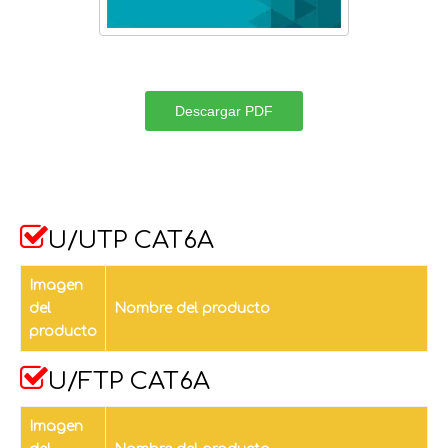
Descargar PDF

U/UTP CAT6A
Imagen
del
Nombre del producto
producto

U/FTP CAT6A
Imagen