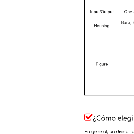
Input/Output
One o
Bare, 
Housing
Figure

¿Cómo elegir
En general, un divisor