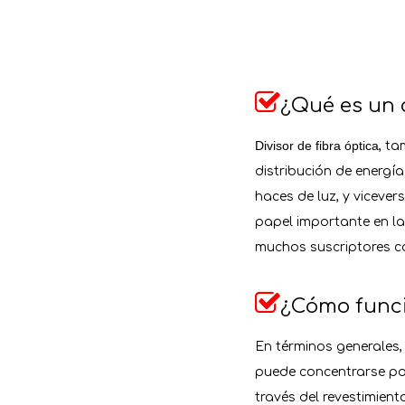

¿Qué es un d
Divisor de fibra óptica
, t
distribución de energí
haces de luz, y vicever
papel importante en la
muchos suscriptores c

¿Cómo funcio
En términos generales,
puede concentrarse por
través del revestimiento