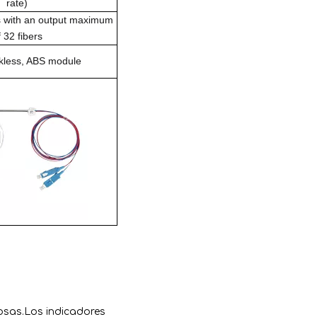
rate)
s with an output maximum
f 32 fibers
ckless, ABS module
rosas.Los indicadores