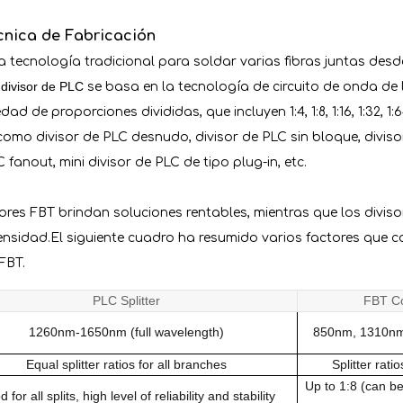
cnica de Fabricación
 tecnología tradicional para soldar varias fibras juntas desde 
divisor de PLC
.
se basa en la tecnología de circuito de onda de 
ad de proporciones divididas, que incluyen 1:4, 1:8, 1:16, 1:32, 1:6
, como divisor de PLC desnudo, divisor de PLC sin bloque, diviso
 fanout, mini divisor de PLC de tipo plug-in, etc.
ores FBT brindan soluciones rentables, mientras que los divis
ensidad.El siguiente cuadro ha resumido varios factores que c
 FBT.
PLC Splitter
FBT Co
1260nm-1650nm (full wavelength)
850nm, 1310n
Equal splitter ratios for all branches
Splitter rat
Up to 1:8 (can be 
 for all splits, high level of reliability and stability