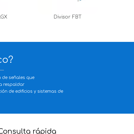
LGX
Divisor FBT
co?
n de señales que
a respaldar
ón de edificios y sistemas de
Consulta rápida