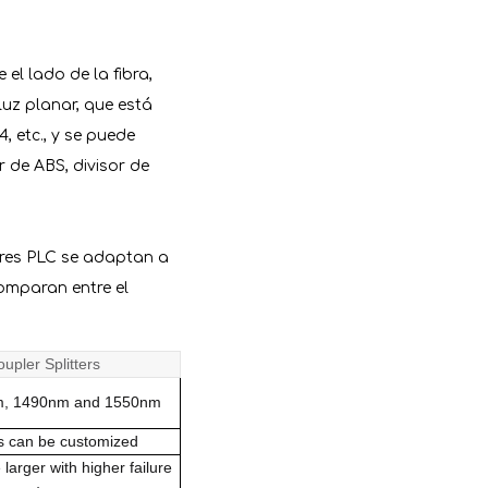
el lado de la fibra,
luz planar, que está
4, etc., y se puede
r de ABS, divisor de
ores PLC se adaptan a
omparan entre el
upler Splitters
m, 1490nm and 1550nm
ios can be customized
larger with higher failure