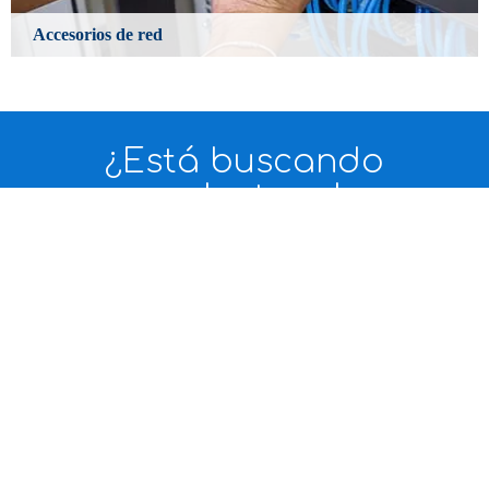
Accesorios de red
Learn More
¿Está buscando
productos de
telecomunicaciones e
Internet?

Descargar PDF