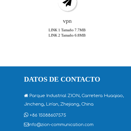
vpn
LINK
1 Tamaño 7.7MB
LINK
2 Tamaño 6.8MB
DATOS DE CONTACTO

Parque Industrial ZION, Carretera Huaqiao,
Jincheng, Lin'an, Zhejiang, China

+86 15088607575

info@zion-communication.com