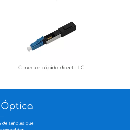
Conector rápido directo LC
 Óptica
n de señales que