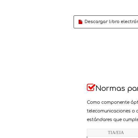
Descargar libro electró

Normas par
Como componente óptic
telecomunicaciones o c
estándares que cumplen
TIA/EIA