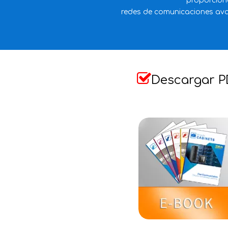
proporcion
redes de comunicaciones avan

Descargar P