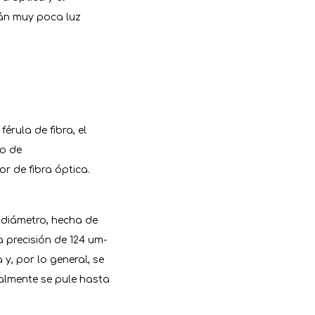
rán muy poca luz
érula de fibra, el
io de
r de fibra óptica.
e diámetro, hecha de
a precisión de 124 um-
y, por lo general, se
malmente se pule hasta