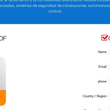
ar el rendimiento y la confiabilidad avanzados necesarios par
zadas, sistemas de seguridad de instalaciones, automatizaci
control.

DF
Name
Email
phone
Country / Region