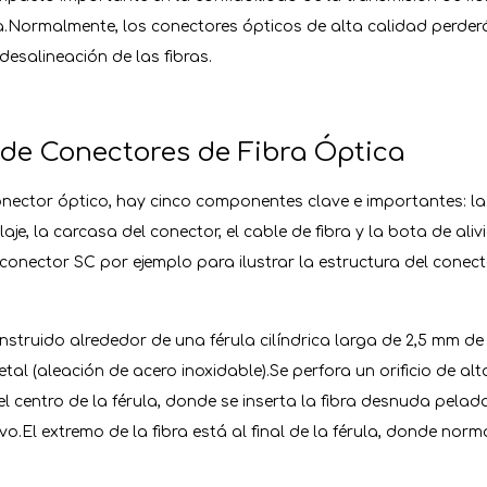
a.Normalmente, los conectores ópticos de alta calidad perde
 desalineación de las fibras.
 de Conectores de Fibra Óptica
nector óptico, hay cinco componentes clave e importantes: la f
e, la carcasa del conector, el cable de fibra y la bota de aliv
onector SC por ejemplo para ilustrar la estructura del conecto
nstruido alrededor de una férula cilíndrica larga de 2,5 mm d
etal (aleación de acero inoxidable).Se perfora un orificio de alt
l centro de la férula, donde se inserta la fibra desnuda pelada 
o.El extremo de la fibra está al final de la férula, donde nor