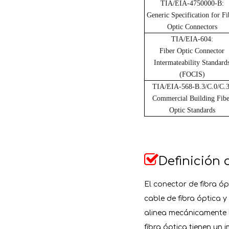
TIA/EIA-4750000-B:
Generic Specification for Fi
Optic Connectors
TIA/EIA-604:
Fiber Optic Connector
Intermateability Standard
(FOCIS)
TIA/EIA-568-B.3/C.0/C.3
Commercial Building Fibe
Optic Standards

Definición 
El conector de fibra ó
cable de fibra óptica 
alinea mecánicamente l
fibra óptica tienen un 