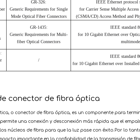
GR-326:
IEEE Ethernet protocol 
ber
Generic Requirements for Single
for Carrier Sense Multiple Access
Mode Optical Fiber Connectors
(CSMA/CD) Access Method and Phys
GR-1435:
IEEE standard 8
Generic Requirements for Multi-
for 10 Gigabit Ethernet over Optic
s
fiber Optical Connectors
multimode
:
IEEE standard 8
r
/
for 10 Gigabit Ethernet over Installe
de conector de fibra óptica
ptica, o conector de fibra óptica, es un componente para termi
y permite una conexión y desconexión más rápida que el empal
os núcleos de fibra para que la luz pase con éxito.Por lo tant
impacto importante en la confiabilidad de la transmisión de fib