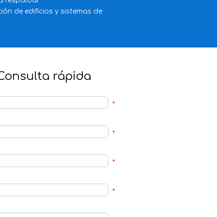
a respaldar
ón de edificios y sistemas de
Consulta rápida
*
*
*
*