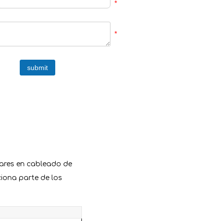
*
*
submit
dares en cableado de
iona parte de los