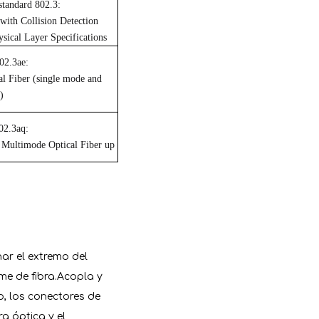
standard 802.3:
 with Collision Detection
ical Layer Specifications
02.3ae:
al Fiber (single mode and
)
02.3aq:
d Multimode Optical Fiber up
nar el extremo del
me de fibra.Acopla y
o, los conectores de
ra óptica y el