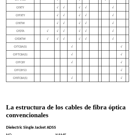
GYXTY
√
√
√
√
√
GYFXTY
√
√
√
√
√
GYXTW
√
√
√
√
√
GYDTA
√
√
√
√
√
√
GYDXTW
√
√
√
√
√
√
GYTC8A(S)
√
√
GYFTC8A(S)
√
√
GYFC8Y
√
√
GYFC8Y53
√
GYXTC8A(S)
√
√
La estructura de los cables de fibra óptica
convencionales
Dielectric Single Jacket ADSS