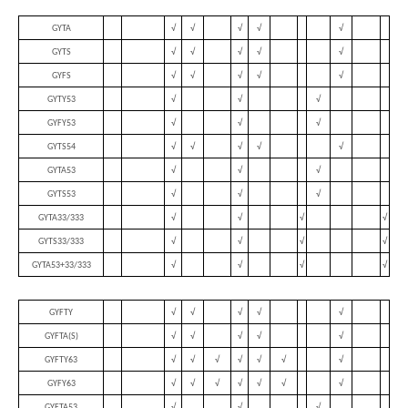
GYTA
√
√
√
√
√
GYTS
√
√
√
√
√
GYFS
√
√
√
√
√
GYTY53
√
√
√
GYFY53
√
√
√
GYTS54
√
√
√
√
√
GYTA53
√
√
√
GYTS53
√
√
√
GYTA33/333
√
√
√
√
GYTS33/333
√
√
√
√
GYTA53+33/333
√
√
√
√
GYFTY
√
√
√
√
√
GYFTA(S)
√
√
√
√
√
GYFTY63
√
√
√
√
√
√
√
GYFY63
√
√
√
√
√
√
√
GYFTA53
√
√
√