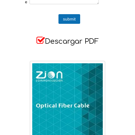
e
submit

Descargar PDF