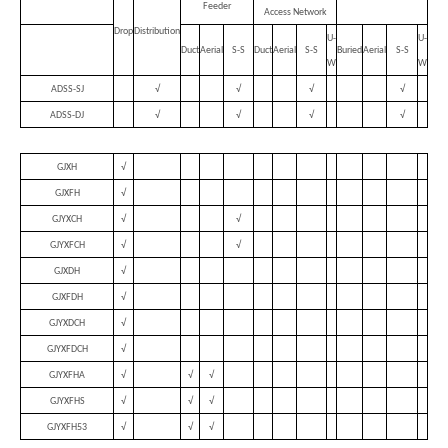
Feeder
Access Network
Drop
Distribution
U-
U-
Duct
Aerial
S-S
Duct
Aerial
S-S
Buried
Aerial
S-S
W
W
ADSS-SJ
√
√
√
√
ADSS-DJ
√
√
√
√
GJXH
√
GJXFH
√
GJYXCH
√
√
GJYXFCH
√
√
GJXDH
√
GJXFDH
√
GJYXDCH
√
GJYXFDCH
√
GJYXFHA
√
√
√
GJYXFHS
√
√
√
GJYXFH53
√
√
√