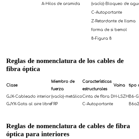
A-Hilos de aramida
(vacío)-Bloqueo de agu
C-Autoportante
Z-Retardante de llama
forma de si bemol
8-Figura 8
Reglas de nomenclatura de los cables de
fibra óptica
Miembro de
Características
Clase
Vaina
tipo 
fuerza
estructurales
GJX-Cableado interior
(vacío)-metálico
Cinta de fibra D
H-LSZH
B6-G
GJYX-Gota al aire libre
FRP
C-Autoportante
B6a2
Reglas de nomenclatura de cables de fibra
óptica para interiores