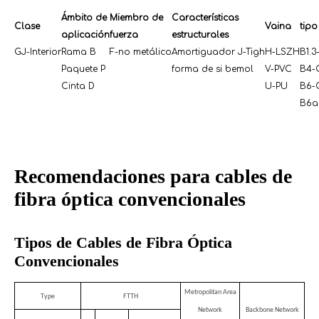
Ámbito de
Miembro de
Características
Clase
Vaina
tipo
aplicación
fuerza
estructurales
GJ-Interior
Rama B
F-no metálico
Amortiguador J-Tigh
H-LSZH
B1.
Paquete P
forma de si bemol
V-PVC
B4-
Cinta D
U-PU
B6-
B6a
Recomendaciones para cables de
fibra óptica convencionales
Tipos de Cables de Fibra Óptica
Convencionales
Metropolitan Area
Type
FTTH
Network
Backbone Network