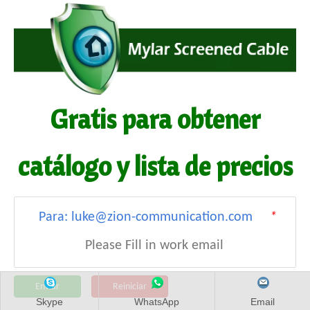
Cable de fibra óptica
Cable LAN/Ethernet
Cable coaxial
Cable de seguridad, alarma y protección
Gratis para obtener
Cable de voz, audio y video
Cable de control
catálogo y lista de precios
Cable de energía
Para: luke@zion-communication.com
*
Enviar
Reiniciar
Skype
WhatsApp
Email