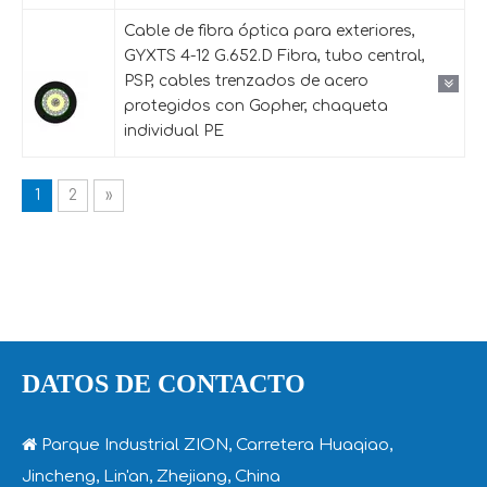
Cable de fibra óptica para exteriores,
GYXTS 4-12 G.652.D Fibra, tubo central,
PSP, cables trenzados de acero
protegidos con Gopher, chaqueta
individual PE
1
2
»
DATOS DE CONTACTO

Parque Industrial ZION, Carretera Huaqiao,
Jincheng, Lin'an, Zhejiang, China