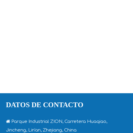
DATOS DE CONTACTO

Parque Industrial ZION, Carretera Huaqiao,
Jincheng, Lin'an, Zhejiang, China