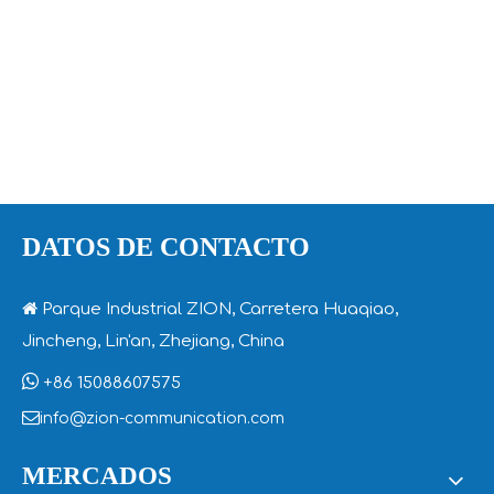
DATOS DE CONTACTO

Parque Industrial ZION, Carretera Huaqiao,
Jincheng, Lin'an, Zhejiang, China

+86 15088607575

info@zion-communication.com
MERCADOS