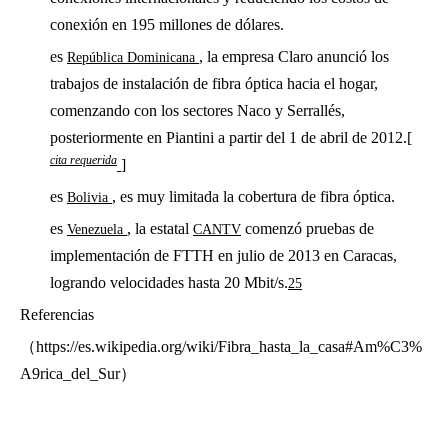
conexión en 195 millones de dólares.
es
, la empresa Claro anunció los
República Dominicana
trabajos de instalación de fibra óptica hacia el hogar,
comenzando con los sectores Naco y Serrallés,
posteriormente en Piantini a partir del 1 de abril de 2012.[
cita requerida
]
es
, es muy limitada la cobertura de fibra óptica.
Bolivia
es
, la estatal
comenzó pruebas de
Venezuela
CANTV
implementación de FTTH en julio de 2013 en Caracas,
logrando velocidades hasta 20 Mbit/s.
25
Referencias
（https://es.wikipedia.org/wiki/Fibra_hasta_la_casa#Am%C3%
A9rica_del_Sur）