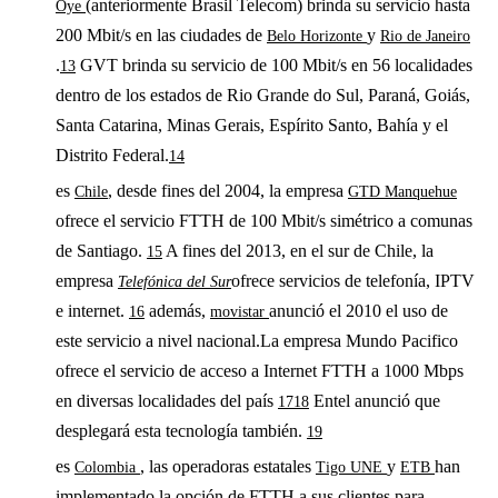
(anteriormente Brasil Telecom) brinda su servicio hasta
Oye
200 Mbit/s en las ciudades de
y
Belo Horizonte
Rio de Janeiro
.
GVT brinda su servicio de 100 Mbit/s en 56 localidades
13
dentro de los estados de Rio Grande do Sul, Paraná, Goiás,
Santa Catarina, Minas Gerais, Espírito Santo, Bahía y el
Distrito Federal.
14
es
, desde fines del 2004, la empresa
Chile
GTD Manquehue
ofrece el servicio FTTH de 100 Mbit/s simétrico a comunas
de Santiago.
A fines del 2013, en el sur de Chile, la
15
empresa
ofrece servicios de telefonía, IPTV
Telefónica del Sur
e internet.
además,
anunció el 2010 el uso de
16
movistar
este servicio a nivel nacional.La empresa Mundo Pacifico
ofrece el servicio de acceso a Internet FTTH a 1000 Mbps
en diversas localidades del país
Entel anunció que
17
18
desplegará esta tecnología también.
19
es
, las operadoras estatales
y
han
Colombia
Tigo UNE
ETB
implementado la opción de FTTH a sus clientes para