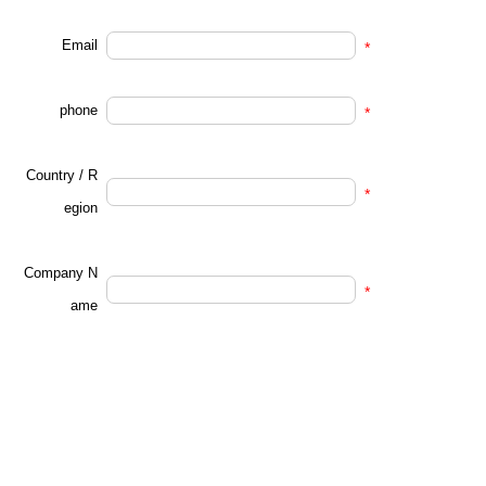
Email
*
phone
*
Country / R
*
egion
Company N
*
ame
Demand not
*
e
submit