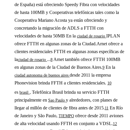
de España) está ofreciendo Speedy Fibra con velocidades
de hasta 100MB y Cooperativas telefónicas tales como la
Cooperativa Mariano Acosta ya están ofreciendo y
concretando la migración de ADLS a FTTH con
velocidades de hasta 50MB En la
IPLAN
ciudad de rosario
ofrece FTTH en algunas zonas de la Ciudad.Arnet ofrece a
clientes residenciales FTTH en algunas zonas específicas de
la
...
Arnet también ofrece FTTH 100MB
ciudad de rosario
8
en algunas zonas de la Ciudad de Buenos Aires.
En la
9
desde 2011 la empresa
ciudad autonoma de buenos aires
Phonevision brinda FFTH a clientes residenciales.
10
es
, Telefónica Brasil brinda su servicio FTTH
brasil
principalmente en
y alrededores, con planes de
Sao Paulo
llegar al millón de clientes de fibra antes de 2015.
En Río
11
de Janeiro y São Paulo,
ofrece desde 2011 aviones
TIEMPO
de alta velocidad usando FFTH en conjunto a VDSL.
12