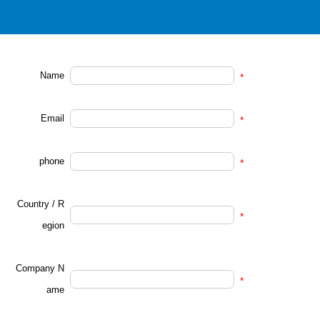
Name
*
Email
*
phone
*
Country / R
*
egion
Company N
*
ame