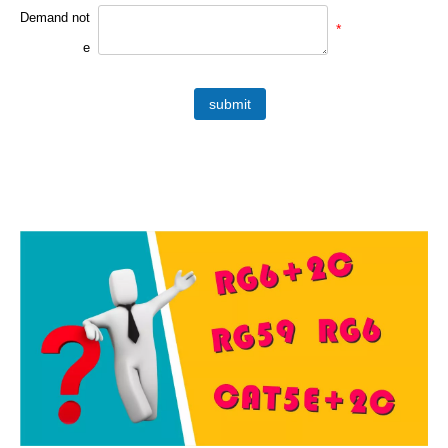
Demand not
*
e
submit