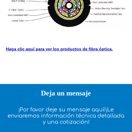
Haga clic aquí para ver los productos de fibra óptica.
Deja un mensaje
¡Por favor deje su mensaje aquí!¡Le
enviaremos información técnica detallada
y una cotización!