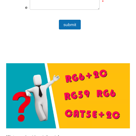
*
e
submit