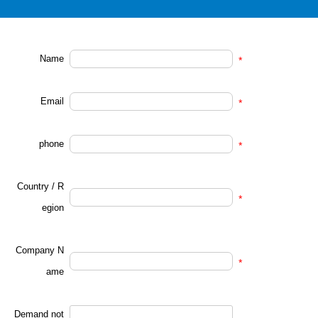
Name
*
Email
*
phone
*
Country / R
*
egion
Company N
*
ame
Demand not