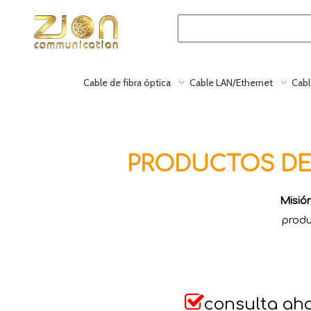
Cable de fibra óptica
Cable LAN/Ethernet
Cabl
PRODUCTOS DE 
Misió
produ

consulta ah