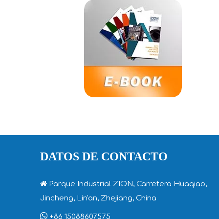
DATOS DE CONTACTO

Parque Industrial ZION, Carretera Huaqiao,
Jincheng, Lin'an, Zhejiang, China

+86 15088607575