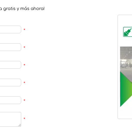
a gratis y más ahora!
*
*
*
*
*
*