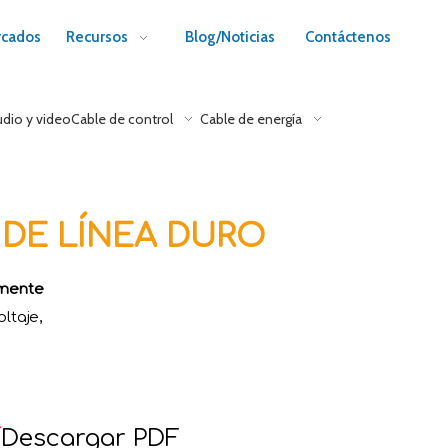
cados
Recursos
Blog/Noticias
Contáctenos
udio y video
Cable de control
Cable de energía
 DE LÍNEA DURO
amente
ltaje,

Descargar PDF