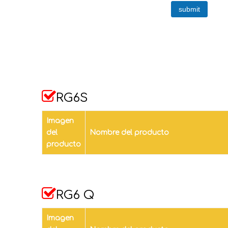
submit

RG6S
Imagen
del
Nombre del producto
producto

RG6 Q
Imagen