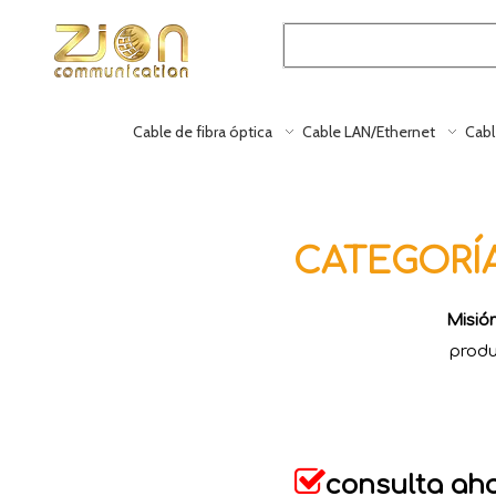
Cable de fibra óptica
Cable LAN/Ethernet
Cabl
CATEGORÍ
Misió
produ

consulta ah