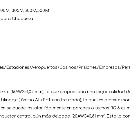
n 100M, 305M,300M,500M
o para Chaqueta
les/Estaciones/Aeropuertos/Casinos/Prisiones/Empresas/Pe
nte (18AWG=1,02 mm), lo que proporciona una mejor calidad de 
 blindaje (lámina AL/PET con trenzado), lo que les permite ma
én se puede instalar fácilmente en paredes o techos.RG 6 es m
 conductor central aún más delgado (20AWG=0,81 mm).Esto lo co