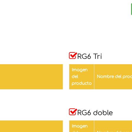

RG6 Tri
Imagen
del
Nombre del pro
producto

RG6 doble
Imagen