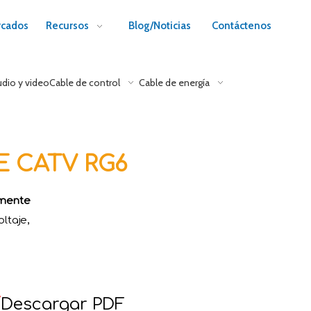
cados
Recursos
Blog/Noticias
Contáctenos
udio y video
Cable de control
Cable de energía
 CATV RG6
amente
ltaje,

Descargar PDF