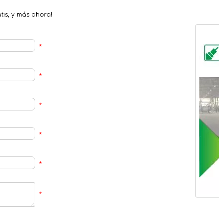
tis, y más ahora!
*
*
*
*
*
*