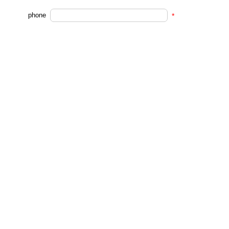
phone
*
Country / R
*
egion
Company N
*
ame
Demand not
*
e
submit