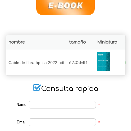
nombre
tamaño
Miniatura
de
Cable de fibra óptica 2022.pdf
62.03MB

Consulta rapida
Name
*
Email
*