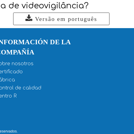
a de videovigilância?
Versão em português
INFORMACIÓN DE LA
COMPAÑÍA
obre nosotros
ertificado
ábrica
ontrol de calidad
entro R
eservados.