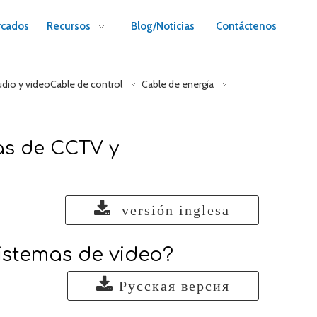
cados
Recursos
Blog/Noticias
Contáctenos
udio y video
Cable de control
Cable de energía
as de CCTV y
versión inglesa
stemas de video?
Русская версия