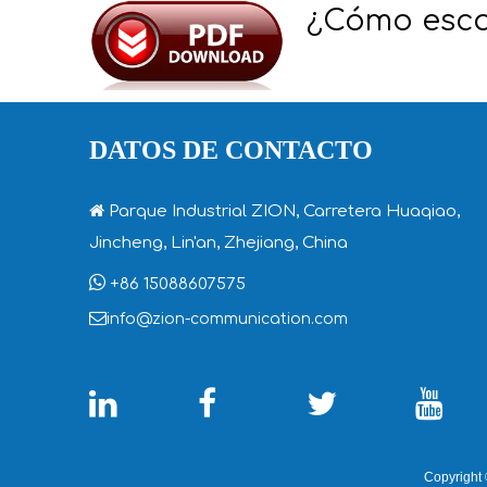
¿Cómo escol
DATOS DE CONTACTO

Parque Industrial ZION, Carretera Huaqiao,
Jincheng, Lin'an, Zhejiang, China

+86 15088607575

info@zion-communication.com




Copyright