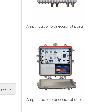
Amplificador bidireccional para exteriores CATF Line Amplifier WF-1032-KL
iguiente:
Amplificador bidireccional ultrafino para exteriores de amplificador de línea CATV: WB-1200-KLED-1G