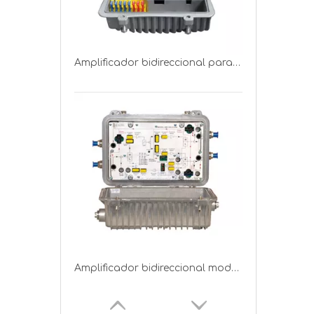
Amplificador bidireccional para exteriores CATV Line Amplifier WB-1100-KL
Amplificador bidireccional modular al aire libre WA-1300-CEAM de CATV Line Amplifier